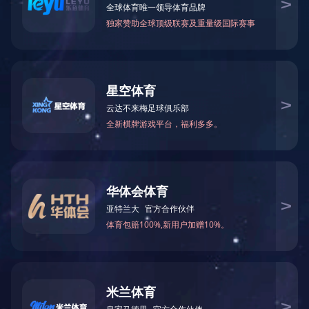
当前位置：
首页
>
乐动(中国)
>
资质证书